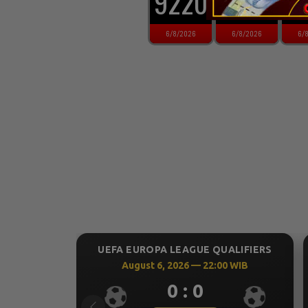
9220
8814
4
6/8/2026
6/8/2026
6/
ROPA LEAGUE QUALIFIERS
UEFA EUROPA LEAGUE Q
ust 6, 2026 — 22:59 WIB
August 7, 2026 — 00:
0 : 0
0 : 0